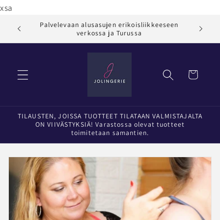
Ohita ja
xsa
siirry
sisältöön
Palvelevaan alusasujen erikoisliikkeeseen
Jol
verkossa ja Turussa
Ostoskori
TILAUSTEN, JOISSA TUOTTEET TILATAAN VALMISTAJALTA
ON VIIVÄSTYKSIÄ! Varastossa olevat tuotteet
toimitetaan samantien.