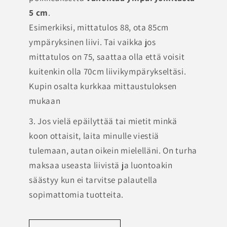
5 cm
.
Esimerkiksi, mittatulos 88, ota 85cm
ympäryksinen liivi. Tai vaikka jos
mittatulos on 75, saattaa olla että voisit
kuitenkin olla 70cm liivikympärykseltäsi.
Kupin osalta kurkkaa mittaustuloksen
mukaan
3. Jos vielä epäilyttää tai mietit minkä
koon ottaisit, laita minulle viestiä
tulemaan, autan oikein mielelläni. On turha
maksaa useasta liivistä ja luontoakin
säästyy kun ei tarvitse palautella
sopimattomia tuotteita.