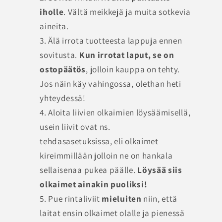
iholle
. Vältä meikkejä ja muita sotkevia
aineita.
Älä irrota tuotteesta lappuja ennen
sovitusta.
Kun irrotat laput, se on
ostopäätös
, jolloin kauppa on tehty.
Jos näin käy vahingossa, olethan heti
yhteydessä!
Aloita liivien olkaimien löysäämisellä,
usein liivit ovat ns.
tehdasasetuksissa, eli olkaimet
kireimmillään jolloin ne on hankala
sellaisenaa pukea päälle.
Löysää siis
olkaimet ainakin puoliksi!
Pue rintaliviit
mieluiten
niin, että
laitat ensin olkaimet olalle ja pienessä