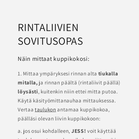
RINTALIIVIEN
SOVITUSOPAS
Näin mittaat kuppikokosi:
1. Mittaa ympäryksesi rinnan alta
tiukalla
mitalla,
ja rinnan päältä (rintaliivit päällä)
löysästi
, kuitenkin niiin ettei mitta putoa.
Käytä käsityömittanauhaa mittauksessa.
Vertaa
taulukon
antamaa kuppikokoa,
päälläsi olevan liivin kuppikokoon:
a. jos osui kohdalleen,
JESS!
voit käyttää