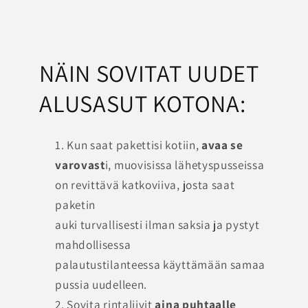
NÄIN SOVITAT UUDET
ALUSASUT KOTONA:
Kun saat pakettisi kotiin,
avaa se
varovast
i, muovisissa lähetyspusseissa
on revittävä katkoviiva, josta saat
paketin
auki turvallisesti ilman saksia ja pystyt
mahdollisessa
palautustilanteessa käyttämään samaa
pussia uudelleen.
Sovita rintaliivit
aina puhtaalle