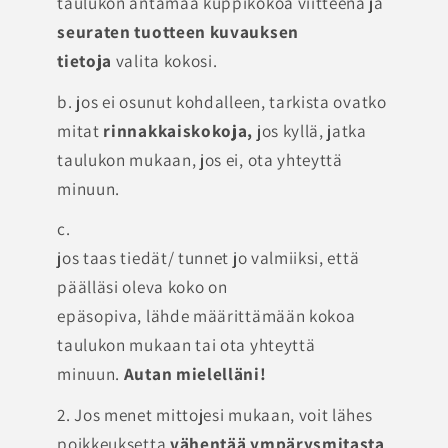
taulukon antamaa kuppikokoa viitteenä ja
seuraten tuotteen kuvauksen
tietoja
valita kokosi.
b. jos ei osunut kohdalleen, tarkista ovatko
mitat
rinnakkaiskokoja,
jos kyllä, jatka
taulukon mukaan, jos ei, ota yhteyttä
minuun.
c.
jos taas tiedät/ tunnet jo valmiiksi, että
päälläsi oleva koko on
epäsopiva, lähde määrittämään kokoa
taulukon mukaan tai ota yhteyttä
minuun.
Autan mielelläni!
2. Jos menet mittojesi mukaan, voit lähes
poikkeuksetta
vähentää ympärysmitasta