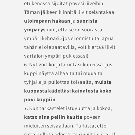
etukenossa sijoitat povesi liiveihin.
Tämän jälkeen kiinnitä liivit seläntakaa
uloimpaan hakaan
ja
suorista
ympärys
niin, että se on suorassa
ympäri kehoasi.(jos ei onnistu tai apua
tähän ei ole saatavilla, voit kiertää liivit
vartalon ympäri pukiessasi)
Nyt voit korjata rintasi kupeissa, jos
kuppi näyttä alhaalta tai muualta
tyhjälle ja pullottaa toisaalta,
muista
kuopasta kädelläsi kainalosta koko
povi kuppiin
.
Kun tarkastelet istuvuutta ja kokoa,
katso aina peilin kautta
poveen
mieluiten seisaallaan. Tarkista, ettei
rinta pullota edestä tai sivuilta yli tai ali