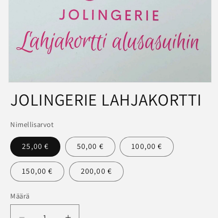
Avaa
JOLINGERIE LAHJAKORTTI
aineisto
1
modaalisessa
ikkunassa
Nimellisarvot
25,00 €
50,00 €
100,00 €
150,00 €
200,00 €
Määrä
Määrä