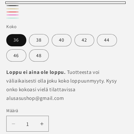
Luonnonvaalea
Musta
Beige/Nude
Punainen
Fucsia
Vaalea
Koko
Turkoosi
36
38
40
42
44
46
48
Loppu ei aina ole loppu.
Tuotteesta voi
väliaikaisesti olla joku koko loppuunmyyty. Kysy
onko kokoasi vielä tilattavissa
alusasushop@gmail.com
Määrä
Määrä
Vähennä
Lisää
tuotteen
tuotteen