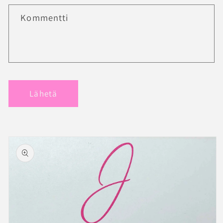
Kommentti
Lähetä
Siirry
tuotetietoihin