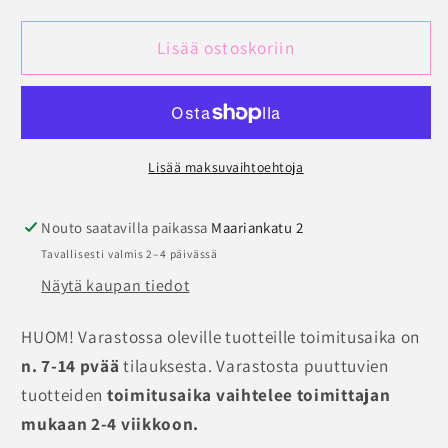
Alushousut
Alushousut
PrimaDonna
PrimaDonna
Lisää ostoskoriin
Madison
Madison
hotpants
hotpants
määrää
määrää
Lisää maksuvaihtoehtoja
Nouto saatavilla paikassa
Maariankatu 2
Tavallisesti valmis 2–4 päivässä
Näytä kaupan tiedot
HUOM! Varastossa oleville tuotteille toimitusaika on
n. 7-14 pvää
tilauksesta. Varastosta puuttuvien
tuotteiden
toimitusaika vaihtelee toimittajan
mukaan 2-4 viikkoon.