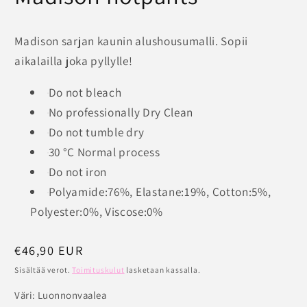
Madison sarjan kaunin alushousumalli. Sopii
aikalailla joka pyllylle!
Do not bleach
No professionally Dry Clean
Do not tumble dry
30 °C Normal process
Do not iron
Polyamide:76%, Elastane:19%, Cotton:5%,
Polyester:0%, Viscose:0%
Normaalihinta
€46,90 EUR
Sisältää verot.
Toimituskulut
lasketaan kassalla.
Väri:
Luonnonvaalea