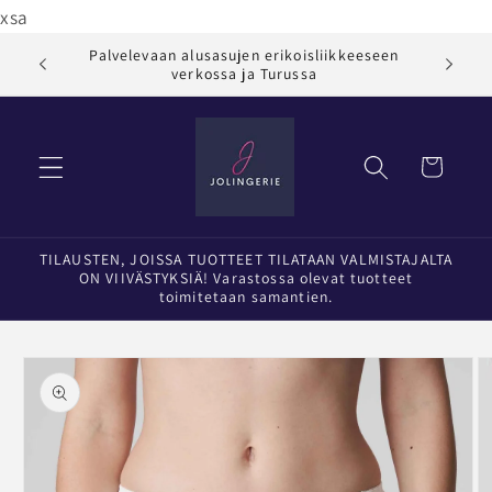
Ohita ja
xsa
siirry
sisältöön
Palvelevaan alusasujen erikoisliikkeeseen
Jol
verkossa ja Turussa
Ostoskori
TILAUSTEN, JOISSA TUOTTEET TILATAAN VALMISTAJALTA
ON VIIVÄSTYKSIÄ! Varastossa olevat tuotteet
toimitetaan samantien.
Siirry
tuotetietoihin