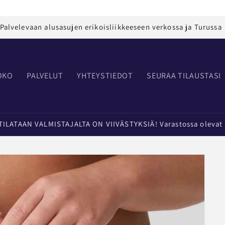
Palvelevaan alusasujen erikoisliikkeeseen verkossa ja Turussa
OKO
PALVELUT
YHTEYSTIEDOT
SEURAA TILAUSTASI
LATAAN VALMISTAJALTA ON VIIVÄSTYKSIÄ! Varastossa olevat t