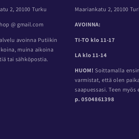
atu 2, 20100 Turku
Maariankatu 2, 20100 Tu
shop @ gmail.com
AVOINNA:
alvelu avoinna Putiikin
TI-TO
klo 11-17
ikoina, muina aikoina
LA klo 11-14
stiä tai sähköpostia.
HUOM!
Soittamalla ensin
varmistat, että olen paik
saapuessasi. Teen myös e
p. 0504861398