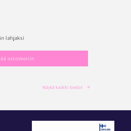
RIE
n lahjaksi
ORTTI
sää ostoskoriin
Näytä kaikki tiedot