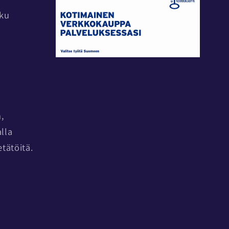
rku
,
alla
tätöitä.