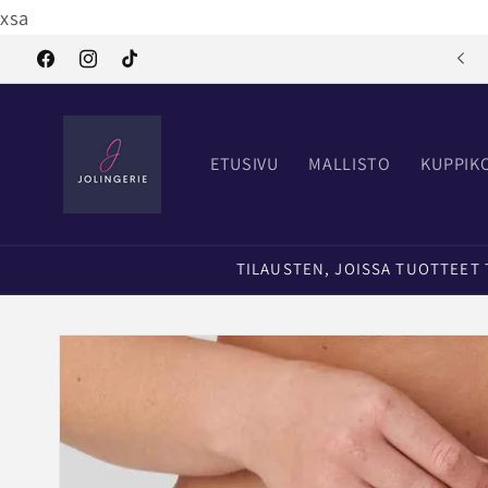
Ohita ja
xsa
siirry
sisältöön
Tervetuloa Jolingerielle
Facebook
Instagram
TikTok
ETUSIVU
MALLISTO
KUPPIK
TILAUSTEN, JOISSA TUOTTEET TI
Siirry
tuotetietoihin