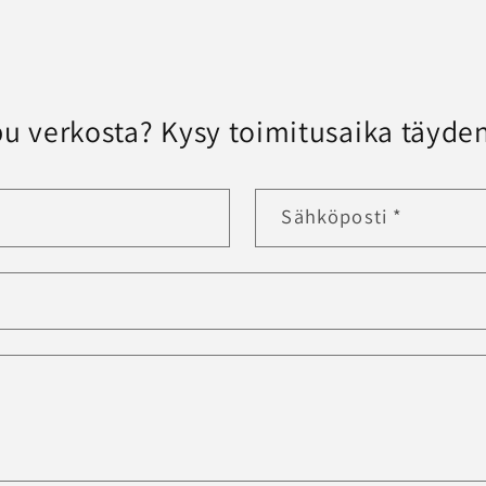
u verkosta? Kysy toimitusaika täyden
Sähköposti
*