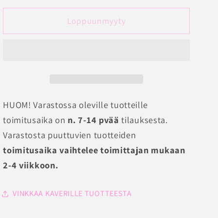
Alushousut
Alushousut
Rio
Rio
Loppuunmyyty
Briefs
Briefs
PrimaDonna
PrimaDonna
Deauville
Deauville
määrää
määrää
HUOM! Varastossa oleville tuotteille
toimitusaika on
n. 7-14 pvää
tilauksesta.
Varastosta puuttuvien tuotteiden
toimitusaika vaihtelee toimittajan mukaan
2-4 viikkoon.
VINKKAA KAVERILLE TUOTTEESTA