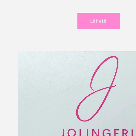
Lähetä
Siirry
tuotetietoihin