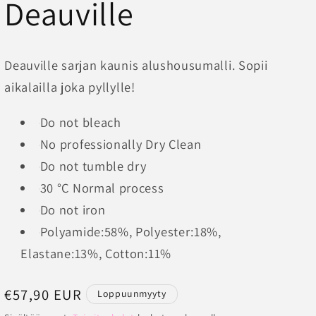
Deauville
Deauville sarjan kaunis alushousumalli. Sopii
aikalailla joka pyllylle!
Do not bleach
No professionally Dry Clean
Do not tumble dry
30 °C Normal process
Do not iron
Polyamide:58%, Polyester:18%,
Elastane:13%, Cotton:11%
Normaalihinta
€57,90 EUR
Loppuunmyyty