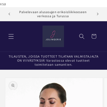
Ohita ja
xsa
siirry
sisältöön
Palvelevaan alusasujen erikoisliikkeeseen
Jol
verkossa ja Turussa
Ostoskori
TILAUSTEN, JOISSA TUOTTEET TILATAAN VALMISTAJALTA
ON VIIVÄSTYKSIÄ! Varastossa olevat tuotteet
toimitetaan samantien.
Siirry
tuotetietoihin