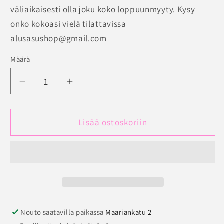
saatavilla
saatavilla
väliaikaisesti olla joku koko loppuunmyyty. Kysy
onko kokoasi vielä tilattavissa
alusasushop@gmail.com
Määrä
Määrä
Vähennä
Lisää
tuotteen
tuotteen
Anita
Anita
Care
Care
Lisää ostoskoriin
Osaka
Osaka
Compression
Compression
bandage
bandage
front
front
closure-
closure-
Tukirintaliivit
Tukirintaliivit
leikkauksen
leikkauksen
Nouto saatavilla paikassa
Maariankatu 2
jälkeiseen
jälkeiseen