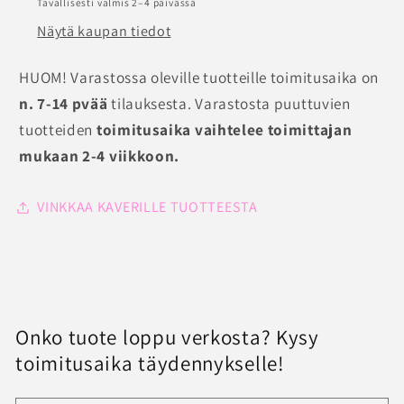
Tavallisesti valmis 2–4 päivässä
hoitoon
hoitoon
Näytä kaupan tiedot
määrää
määrää
HUOM! Varastossa oleville tuotteille toimitusaika on
n. 7-14 pvää
tilauksesta. Varastosta puuttuvien
tuotteiden
toimitusaika vaihtelee toimittajan
mukaan 2-4 viikkoon.
VINKKAA KAVERILLE TUOTTEESTA
Onko tuote loppu verkosta? Kysy
toimitusaika täydennykselle!