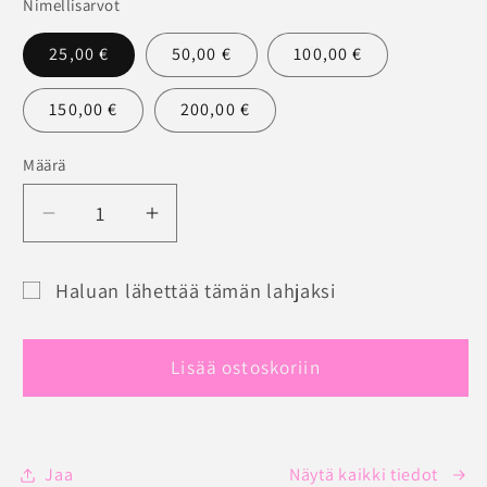
Nimellisarvot
25,00 €
50,00 €
100,00 €
150,00 €
200,00 €
Määrä
Määrä
Vähennä
Lisää
tuotteen
tuotteen
JOLINGERIE
JOLINGERIE
Haluan lähettää tämän lahjaksi
LAHJAKORTTI
LAHJAKORTTI
Lahjakortin
määrää
määrää
saajalomake
Lisää ostoskoriin
pienennettynä
Jaa
Näytä kaikki tiedot