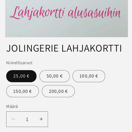
Avaa
JOLINGERIE LAHJAKORTTI
aineisto
1
modaalisessa
ikkunassa
Nimellisarvot
25,00 €
50,00 €
100,00 €
150,00 €
200,00 €
Määrä
Määrä
Vähennä
Lisää
tuotteen
tuotteen