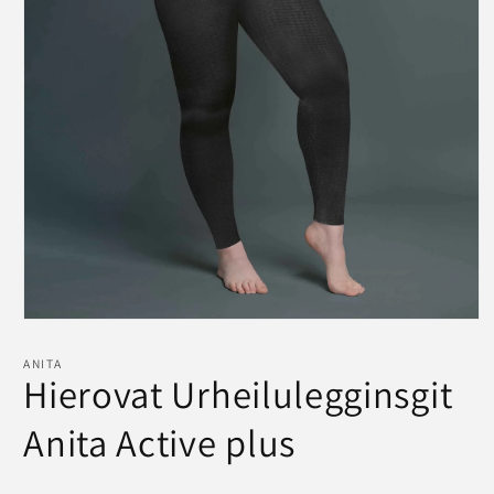
Avaa
aineisto
1
ANITA
modaalisessa
Hierovat Urheilulegginsgit
ikkunassa
Anita Active plus