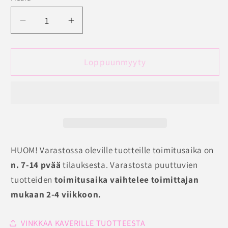
Vähennä
Lisää
tuotteen
tuotteen
Hierovat
Hierovat
Urheilulegginsgit
Urheilulegginsgit
Loppuunmyyty
Anita
Anita
Active
Active
plus
plus
määrää
määrää
HUOM! Varastossa oleville tuotteille toimitusaika on
n. 7-14 pvää
tilauksesta. Varastosta puuttuvien
tuotteiden
toimitusaika vaihtelee toimittajan
mukaan 2-4 viikkoon.
VINKKAA KAVERILLE TUOTTEESTA