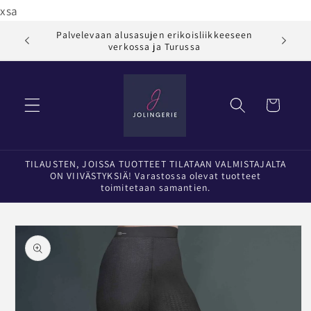
Ohita ja
xsa
siirry
sisältöön
Palvelevaan alusasujen erikoisliikkeeseen
Jol
verkossa ja Turussa
Ostoskori
TILAUSTEN, JOISSA TUOTTEET TILATAAN VALMISTAJALTA
ON VIIVÄSTYKSIÄ! Varastossa olevat tuotteet
toimitetaan samantien.
Siirry
tuotetietoihin