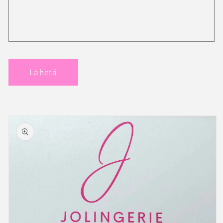
Lähetä
Siirry
tuotetietoihin