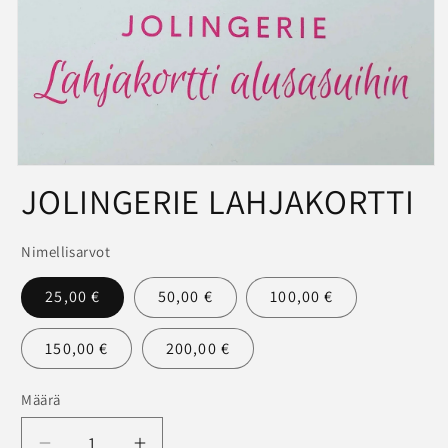
Avaa
JOLINGERIE LAHJAKORTTI
aineisto
1
modaalisessa
ikkunassa
Nimellisarvot
25,00 €
50,00 €
100,00 €
150,00 €
200,00 €
Määrä
Määrä