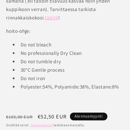
samana ( eli tällöin tilavuus kasvaa noin yhden
kuppikoon verran). Tarvittaessa tarkista
rinnakkaiskokosi
täältä
!
hoito-ohje:
Do not bleach
No professionally Dry Clean
Do not tumble dry
30°C Gentle process
Do not iron
Polyester:54%, Polyamide:38%, Elastane:8%
Normaalihinta
Alennushinta
€52,50 EUR
Alennusmyynti
€105,00 EUR
Sisältää verot.
Toimituskulut
lasketaan kassalla.