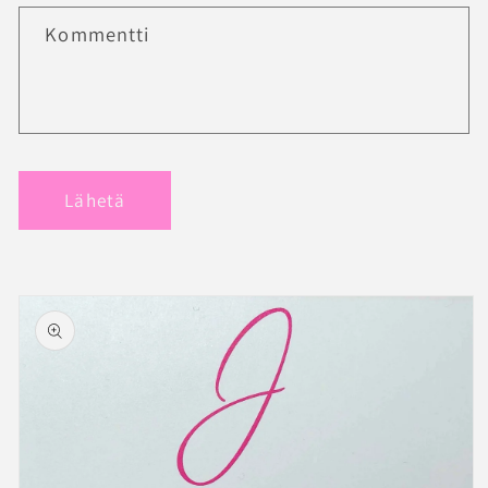
Kommentti
Lähetä
Siirry
tuotetietoihin