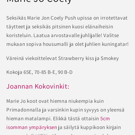
Seksikäs Marie Jon Coely Push upissa on irrotettavat
täytteet ja seksikäs pitsinen kuosi elänaiheisin
koristeluin. Laatua arvostavalle juhlijalle! Valitse
mukaan sopiva housumalli ja olet juhlien kuningatar!
Väreinä viekoittelevat Strawberry kiss ja Smokey
Kokoja 65E, 70-85 B-E, 90 B-D
Joannan Kokovinkit:
Marie Jo koot ovat hiemna niukempia kuin
Primadonnalla ja varsinkin kupin syvyys on yleensä
hieman matalampi. Elikkä tästä ottaisin
5cm
isomman ympäryksen
ja säilytä kuppikoon kirjain