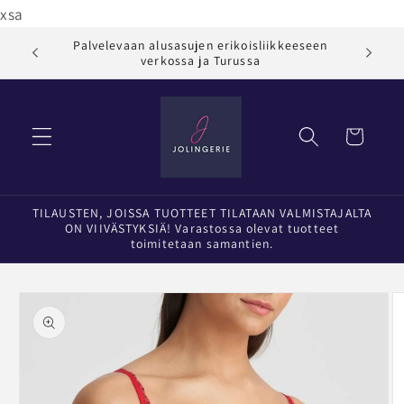
Ohita ja
xsa
siirry
sisältöön
Palvelevaan alusasujen erikoisliikkeeseen
Jol
verkossa ja Turussa
Ostoskori
TILAUSTEN, JOISSA TUOTTEET TILATAAN VALMISTAJALTA
ON VIIVÄSTYKSIÄ! Varastossa olevat tuotteet
toimitetaan samantien.
Siirry
tuotetietoihin