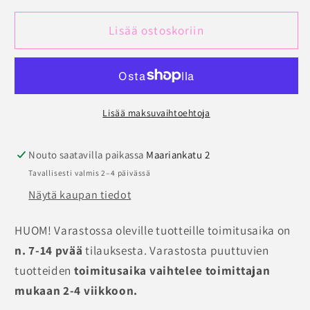
Kaarituellinen
Kaarituellinen
Push
Push
Lisää ostoskoriin
up
up
Marie
Marie
Jo
Jo
Coely
Coely
määrää
määrää
Lisää maksuvaihtoehtoja
Nouto saatavilla paikassa
Maariankatu 2
Tavallisesti valmis 2–4 päivässä
Näytä kaupan tiedot
HUOM! Varastossa oleville tuotteille toimitusaika on
n. 7-14 pvää
tilauksesta. Varastosta puuttuvien
tuotteiden
toimitusaika vaihtelee toimittajan
mukaan 2-4 viikkoon.