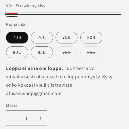
Väri:
Strawberry kiss
Strawberry
Smokey
Kuppikoko
kiss
70B
70C
75B
80B
Versio
Versio
80C
85B
75C
85C
on
on
loppuunmyyty
loppuunmyyty
tai
tai
Loppu ei aina ole loppu.
Tuotteesta voi
ei
ei
saatavilla
saatavilla
väliaikaisesti olla joku koko loppuunmyyty. Kysy
onko kokoasi vielä tilattavissa
alusasushop@gmail.com
Määrä
Määrä
Vähennä
Lisää
tuotteen
tuotteen