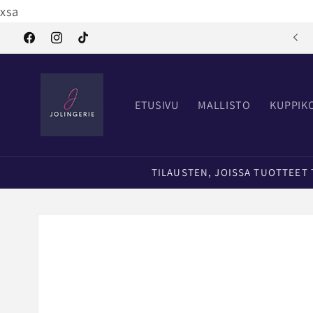
Ohita ja
xsa
siirry
sisältöön
Tervetuloa Jolingerielle
Facebook
Instagram
TikTok
ETUSIVU
MALLISTO
KUPPIK
TILAUSTEN, JOISSA TUOTTEET TI
Siirry
tuotetietoihin