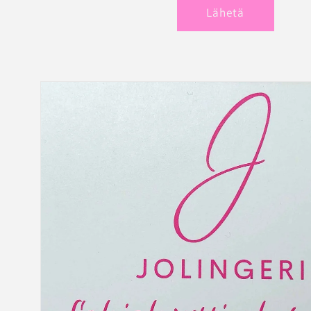
Lähetä
Siirry
tuotetietoihin