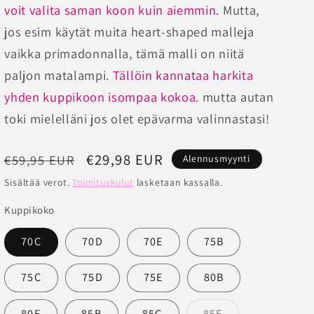
voit valita saman koon kuin aiemmin.
Mutta,
jos esim käytät muita heart-shaped malleja
vaikka primadonnalla, tämä malli on niitä
paljon matalampi.
Tällöin kannataa harkita
yhden kuppikoon isompaa kokoa.
mutta autan
toki mielelläni jos olet epävarma valinnastasi!
Normaalihinta
Alennushinta
€29,98 EUR
€59,95 EUR
Alennusmyynti
Sisältää verot.
Toimituskulut
lasketaan kassalla.
Kuppikoko
70C
70D
70E
75B
75C
75D
75E
80B
Versio
80E
85B
85C
85E