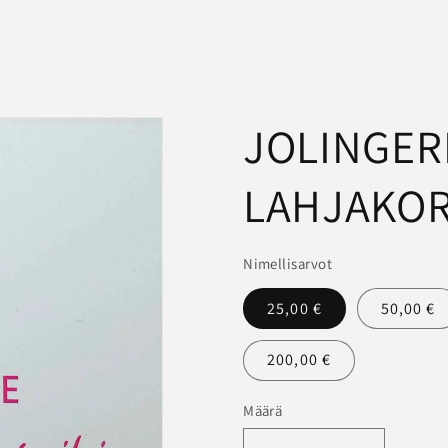
JOLINGER
LAHJAKOR
Nimellisarvot
25,00 €
50,00 €
200,00 €
Määrä
Määrä