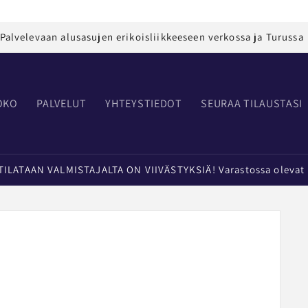
Palvelevaan alusasujen erikoisliikkeeseen verkossa ja Turussa
OKO
PALVELUT
YHTEYSTIEDOT
SEURAA TILAUSTASI
LATAAN VALMISTAJALTA ON VIIVÄSTYKSIÄ! Varastossa olevat t