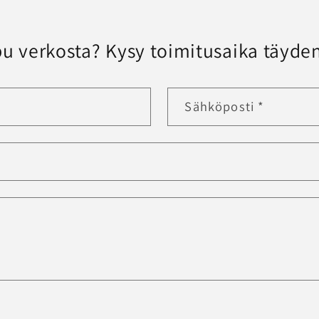
u verkosta? Kysy toimitusaika täyden
Sähköposti
*