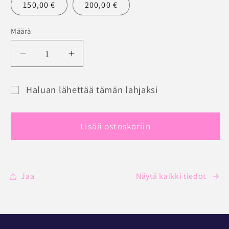
150,00 €
200,00 €
Määrä
Määrä
Vähennä
Lisää
tuotteen
tuotteen
JOLINGERIE
JOLINGERIE
Haluan lähettää tämän lahjaksi
LAHJAKORTTI
LAHJAKORTTI
Lahjakortin
määrää
määrää
saajalomake
Lisää ostoskoriin
pienennettynä
Jaa
Näytä kaikki tiedot