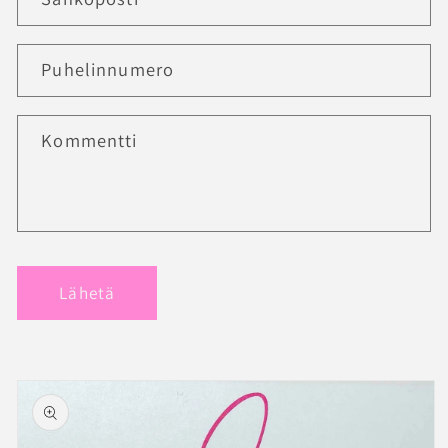
Puhelinnumero
Kommentti
Lähetä
Siirry
tuotetietoihin