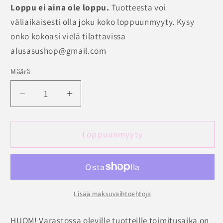
ei
tai
tai
tai
tai
tai
Loppu ei aina ole loppu.
Tuotteesta voi
ei
ei
ei
ei
ei
ei
saatavilla
saatavilla
saatavilla
saatavilla
saatavilla
saatavilla
saatavilla
väliaikaisesti olla joku koko loppuunmyyty. Kysy
saatavilla
onko kokoasi vielä tilattavissa
alusasushop@gmail.com
Määrä
Määrä
Vähennä
Lisää
tuotteen
tuotteen
Korkeavyötäröiset
Korkeavyötäröiset
alushousut
alushousut
Loppuunmyyty
Marie
Marie
Jo
Jo
Jane
Jane
määrää
määrää
Lisää maksuvaihtoehtoja
HUOM! Varastossa oleville tuotteille toimitusaika on