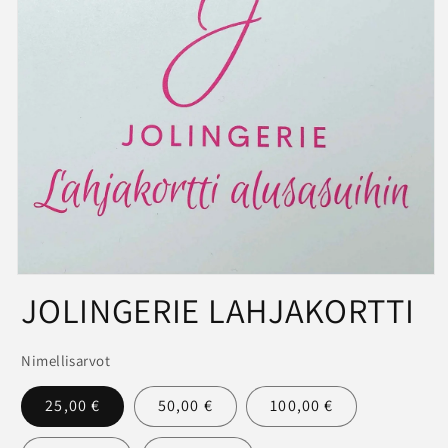
Avaa
JOLINGERIE LAHJAKORTTI
aineisto
1
modaalisessa
ikkunassa
Nimellisarvot
25,00 €
50,00 €
100,00 €