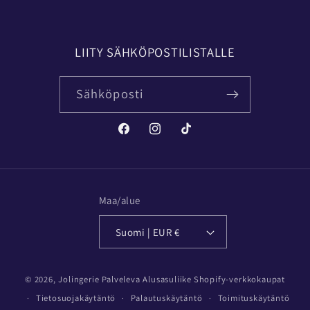
LIITY SÄHKÖPOSTILISTALLE
Sähköposti
Facebook
Instagram
TikTok
Maa/alue
Suomi | EUR €
© 2026,
Jolingerie Palveleva Alusasuliike
Shopify-verkkokaupat
Tietosuojakäytäntö
Palautuskäytäntö
Toimituskäytäntö