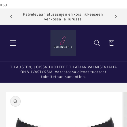
Ohita ja
xsa
siirry
sisältöön
Palvelevaan alusasujen erikoisliikkeeseen
Jol
verkossa ja Turussa
Ostoskori
TILAUSTEN, JOISSA TUOTTEET TILATAAN VALMISTAJALTA
ON VIIVÄSTYKSIÄ! Varastossa olevat tuotteet
toimitetaan samantien.
Siirry
tuotetietoihin