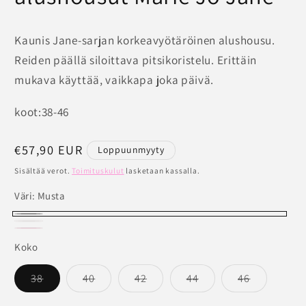
Kaunis Jane-sarjan korkeavyötäröinen alushousu.
Reiden päällä siloittava pitsikoristelu. Erittäin
mukava käyttää, vaikkapa joka päivä.
koot:38-46
Normaalihinta
€57,90 EUR
Loppuunmyyty
Sisältää verot.
Toimituskulut
lasketaan kassalla.
Väri:
Musta
Musta
Versio
Luonnonvaalea
Versio
Bois
Versio
on
Koko
on
De
on
loppuunmyyty
loppuunmyyty
Rose
loppuunmyyty
Versio
Versio
Versio
Versio
Versio
38
40
42
44
46
tai
on
on
on
on
on
tai
tai
loppuunmyyty
loppuunmyyty
loppuunmyyty
loppuunmyyty
loppuunm
ei