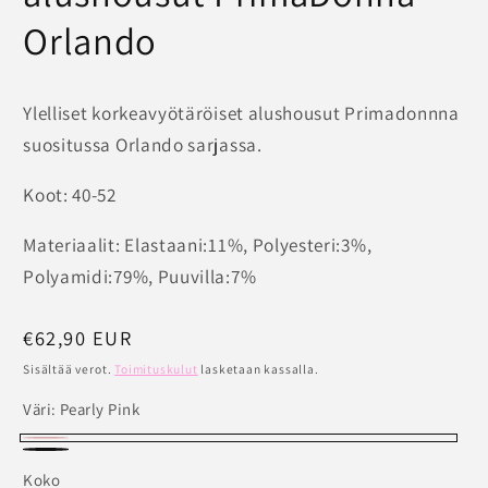
Orlando
Ylelliset korkeavyötäröiset alushousut Primadonnna
suositussa Orlando sarjassa.
Koot: 40-52
Materiaalit:
Elastaani:11%, Polyesteri:3%,
Polyamidi:79%, Puuvilla:7%
Normaalihinta
€62,90 EUR
Sisältää verot.
Toimituskulut
lasketaan kassalla.
Väri:
Pearly Pink
Pearly
Charcoal
Koko
Pink