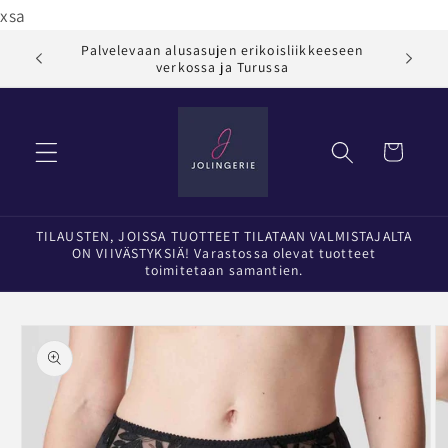
Ohita ja
xsa
siirry
sisältöön
Palvelevaan alusasujen erikoisliikkeeseen
Jol
verkossa ja Turussa
Ostoskori
TILAUSTEN, JOISSA TUOTTEET TILATAAN VALMISTAJALTA
ON VIIVÄSTYKSIÄ! Varastossa olevat tuotteet
toimitetaan samantien.
Siirry
tuotetietoihin