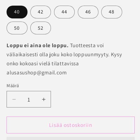
40
42
44
46
48
50
52
Loppu ei aina ole loppu.
Tuotteesta voi
väliaikaisesti olla joku koko loppuunmyyty. Kysy
onko kokoasi vielä tilattavissa
alusasushop@gmail.com
Määrä
Määrä
Vähennä
Lisää
tuotteen
tuotteen
Korkeavyötäröiset
Korkeavyötäröiset
alushousut
alushousut
Lisää ostoskoriin
PrimaDonna
PrimaDonna
Orlando
Orlando