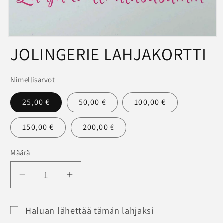
Avaa
JOLINGERIE LAHJAKORTTI
aineisto
1
modaalisessa
ikkunassa
Nimellisarvot
25,00 €
50,00 €
100,00 €
150,00 €
200,00 €
Määrä
Määrä
Vähennä
Lisää
tuotteen
tuotteen
JOLINGERIE
JOLINGERIE
Haluan lähettää tämän lahjaksi
LAHJAKORTTI
LAHJAKORTTI