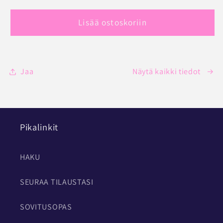
Lahjakortin
määrää
määrää
saajalomake
Lisää ostoskoriin
pienennettynä
Jaa
Näytä kaikki tiedot
Pikalinkit
HAKU
SEURAA TILAUSTASI
SOVITUSOPAS