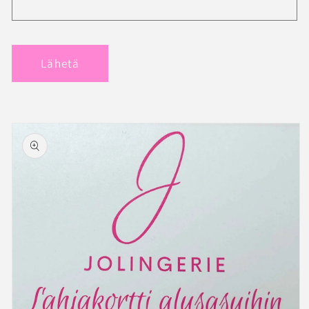
Lähetä
Siirry
tuotetietoihin