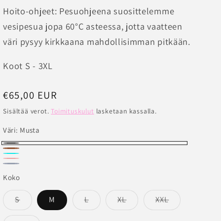
Hoito-ohjeet: Pesuohjeena suosittelemme
vesipesua jopa 60°C asteessa, jotta vaatteen
väri pysyy kirkkaana mahdollisimman pitkään.
Koot S - 3XL
Normaalihinta
€65,00 EUR
Sisältää verot.
Toimituskulut
lasketaan kassalla.
Väri:
Musta
Musta
Ruskea
Turkoosi
Punainen
Versio
Tummansininen
Versio
Koko
on
on
loppuunmyyty
Versio
Versio
Versio
Versio
S
M
L
XL
XXL
loppuunmyyty
on
on
on
on
tai
loppuunmyyty
loppuunmyyty
loppuunmyyty
loppuunmyyt
tai