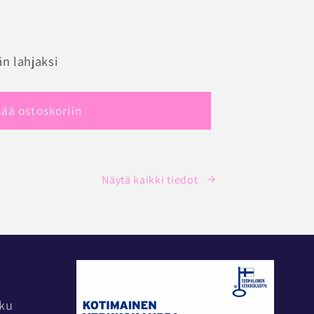
RIE
n lahjaksi
ORTTI
sää ostoskoriin
Näytä kaikki tiedot
rku