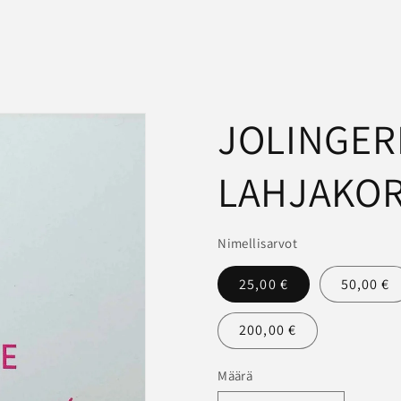
JOLINGER
LAHJAKOR
Nimellisarvot
25,00 €
50,00 €
200,00 €
Määrä
Määrä