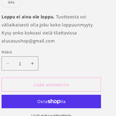
tai
tai
tai
tai
Versio
3XL
ei
ei
ei
ei
ei
ei
on
saatavilla
saatavilla
saatavilla
saatavilla
loppuunmyyty
saatavilla
saatavilla
tai
Loppu ei aina ole loppu.
Tuotteesta voi
ei
saatavilla
väliaikaisesti olla joku koko loppuunmyyty.
Kysy onko kokoasi vielä tilattavissa
alusasushop@gmail.com
Määrä
Määrä
Vähennä
Lisää
tuotteen
tuotteen
Merineule
Merineule
Liivihametunika
Liivihametunika
Lisää ostoskoriin
(SUOMITUOTE)
(SUOMITUOTE)
määrää
määrää
Lisää maksuvaihtoehtoja