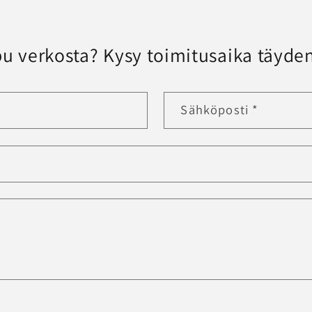
u verkosta? Kysy toimitusaika täyden
Sähköposti
*