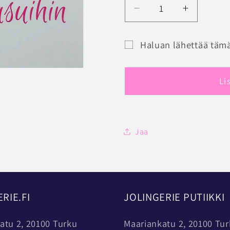
Vähennä
Lisää
tuotteen
tuotteen
JOLINGERIE
JOLINGE
Haluan lähettää tämä
LAHJAKORTTI
LAHJAK
Lahjakortin
määrää
määrää
saajalomake
Li
pienennettynä
Jaa
RIE.FI
JOLINGERIE PUTIIKKI
atu 2, 20100 Turku
Maariankatu 2, 20100 Tu