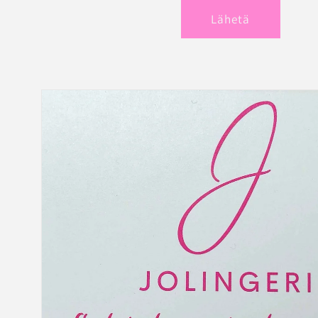
Lähetä
Siirry
tuotetietoihin