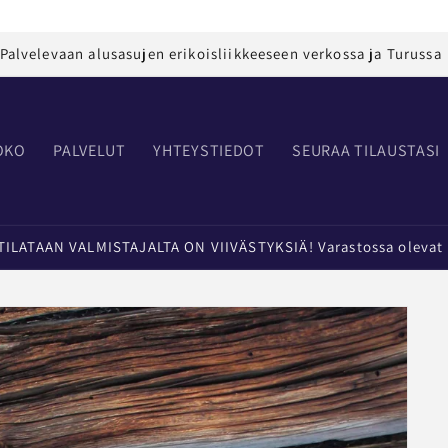
Palvelevaan alusasujen erikoisliikkeeseen verkossa ja Turussa
OKO
PALVELUT
YHTEYSTIEDOT
SEURAA TILAUSTASI
LATAAN VALMISTAJALTA ON VIIVÄSTYKSIÄ! Varastossa olevat t