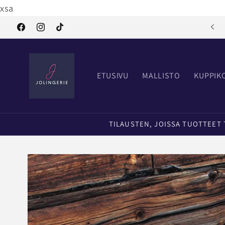
Ohita ja
xsa
siirry
sisältöön
Tervetuloa Jolingerielle
Facebook
Instagram
TikTok
ETUSIVU
MALLISTO
KUPPIK
TILAUSTEN, JOISSA TUOTTEET TI
Siirry
tuotetietoihin