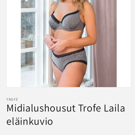
Avaa
aineisto
1
TROFÉ
modaalisessa
Midialushousut Trofe Laila
ikkunassa
eläinkuvio