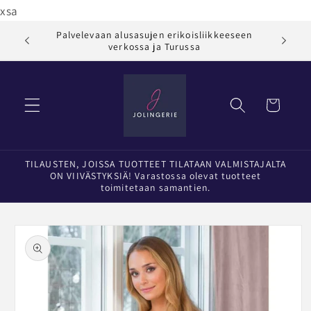
Ohita ja
xsa
siirry
sisältöön
Palvelevaan alusasujen erikoisliikkeeseen
Jol
verkossa ja Turussa
Ostoskori
TILAUSTEN, JOISSA TUOTTEET TILATAAN VALMISTAJALTA
ON VIIVÄSTYKSIÄ! Varastossa olevat tuotteet
toimitetaan samantien.
Siirry
tuotetietoihin