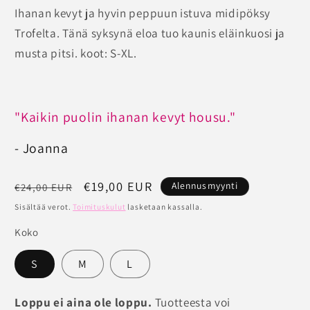
Ihanan kevyt ja hyvin peppuun istuva midipöksy
Trofelta. Tänä syksynä eloa tuo kaunis eläinkuosi ja
musta pitsi. koot: S-XL.
"Kaikin puolin ihanan kevyt housu."
- Joanna
Normaalihinta
Alennushinta
€19,00 EUR
Alennusmyynti
€24,00 EUR
Sisältää verot.
Toimituskulut
lasketaan kassalla.
Koko
S
M
L
Loppu ei aina ole loppu.
Tuotteesta voi