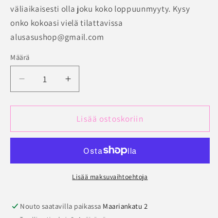
väliaikaisesti olla joku koko loppuunmyyty. Kysy
onko kokoasi vielä tilattavissa
alusasushop@gmail.com
Määrä
Määrä
Vähennä
Lisää
tuotteen
tuotteen
Midialushousut
Midialushousut
Trofe
Trofe
Lisää ostoskoriin
Laila
Laila
eläinkuvio
eläinkuvio
määrää
määrää
Lisää maksuvaihtoehtoja
Nouto saatavilla paikassa
Maariankatu 2