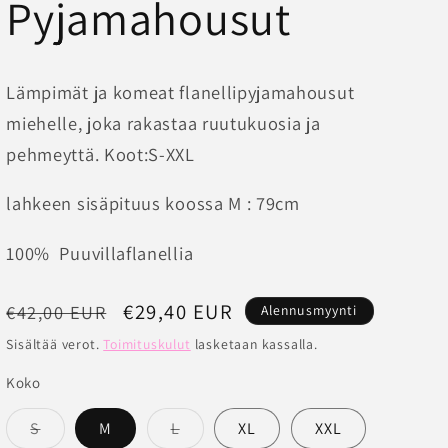
Pyjamahousut
Lämpimät ja komeat flanellipyjamahousut
miehelle, joka rakastaa ruutukuosia ja
pehmeyttä. Koot:S-XXL
lahkeen sisäpituus koossa M : 79cm
100% Puuvillaflanellia
Normaalihinta
Alennushinta
€29,40 EUR
€42,00 EUR
Alennusmyynti
Sisältää verot.
Toimituskulut
lasketaan kassalla.
Koko
Versio
Versio
S
M
L
XL
XXL
on
on