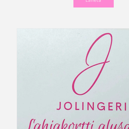
Siirry
tuotetietoihin