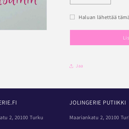
tuotteen
tuotteen
JOLINGERIE
JOLINGE
Haluan lähettää tämä
LAHJAKORTTI
LAHJAK
Lahjakortin
määrää
määrää
saajalomake
Li
pienennettynä
Jaa
RIE.FI
JOLINGERIE PUTIIKKI
atu 2, 20100 Turku
Maariankatu 2, 20100 Tu