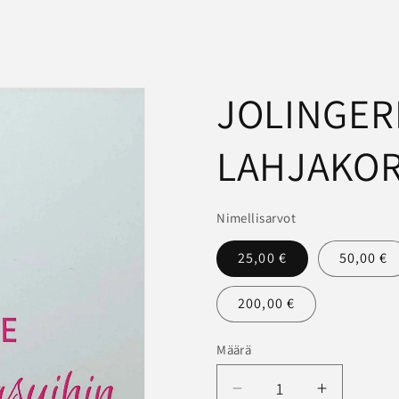
JOLINGER
LAHJAKOR
Nimellisarvot
25,00 €
50,00 €
200,00 €
Määrä
Määrä
Vähennä
Lisää