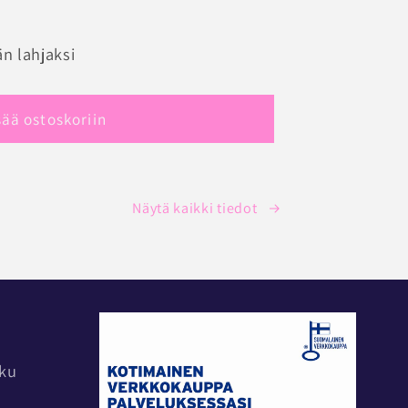
RIE
n lahjaksi
ORTTI
sää ostoskoriin
Näytä kaikki tiedot
rku