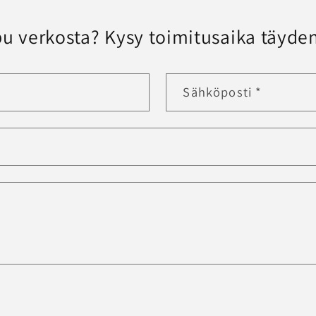
u verkosta? Kysy toimitusaika täyden
Sähköposti
*