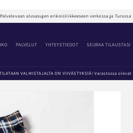
Palvelevaan alusasujen erikoisliikkeeseen verkossa ja Turussa
OKO
PALVELUT
YHTEYSTIEDOT
SEURAA TILAUSTASI
LATAAN VALMISTAJALTA ON VIIVÄSTYKSIÄ! Varastossa olevat t