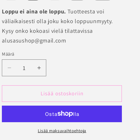
loppuunmyyty
loppuunmyyty
tai
tai
Loppu ei aina ole loppu.
Tuotteesta voi
ei
ei
saatavilla
saatavilla
väliaikaisesti olla joku koko loppuunmyyty.
Kysy onko kokoasi vielä tilattavissa
alusasushop@gmail.com
Määrä
Määrä
Vähennä
Lisää
tuotteen
tuotteen
Miesten
Miesten
puuvillaflanelli
puuvillaflanelli
Lisää ostoskoriin
Pyjamahousut
Pyjamahousut
määrää
määrää
Lisää maksuvaihtoehtoja