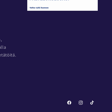
,
alla
tätöitä.
Facebook
Instagram
TikTok