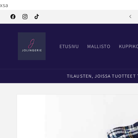
Ohita ja
xsa
siirry
sisältöön
Tervetuloa Jolingerielle
Facebook
Instagram
TikTok
ETUSIVU
MALLISTO
KUPPIK
TILAUSTEN, JOISSA TUOTTEET TI
Siirry
tuotetietoihin