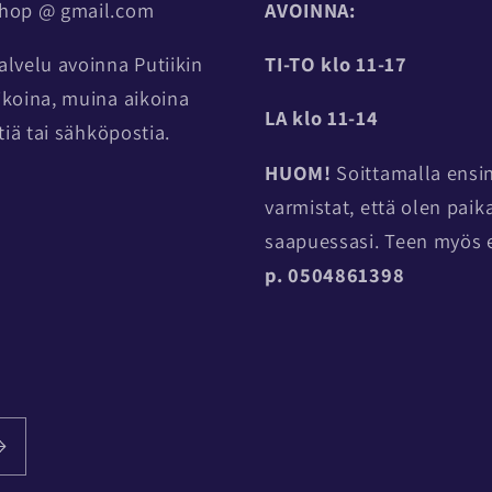
shop @ gmail.com
AVOINNA:
alvelu avoinna Putiikin
TI-TO
klo 11-17
ikoina, muina aikoina
LA klo 11-14
stiä tai sähköpostia.
HUOM!
Soittamalla ensin
varmistat, että olen paik
saapuessasi. Teen myös e
p. 0504861398