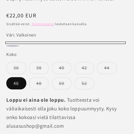
Normaalihinta
€22,00 EUR
Sisältää verot.
Toimituskulut
lasketaan kassalla.
Väri:
Valkoinen
Valkoinen
Tummansininen
Versio
Koko
on
loppuunmyyty
Versio
Versio
Versio
Versio
Versio
36
38
40
42
44
on
on
on
on
on
tai
loppuunmyyty
loppuunmyyty
loppuunmyyty
loppuunmyyty
loppuunm
tai
tai
tai
tai
tai
Versio
Versio
Versio
46
48
50
52
ei
ei
ei
ei
ei
ei
on
on
on
saatavilla
saatavilla
saatavilla
saatavilla
saatavilla
loppuunmyyty
loppuunmyyty
loppuunmyyty
saatavilla
tai
tai
tai
Loppu ei aina ole loppu.
Tuotteesta voi
ei
ei
ei
saatavilla
saatavilla
saatavilla
väliaikaisesti olla joku koko loppuunmyyty. Kysy
onko kokoasi vielä tilattavissa
alusasushop@gmail.com