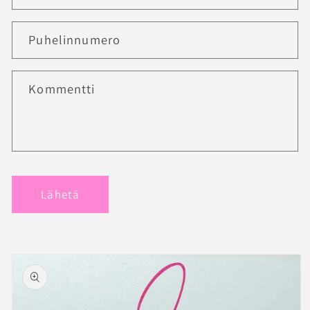
Puhelinnumero
Kommentti
Lähetä
Siirry
tuotetietoihin