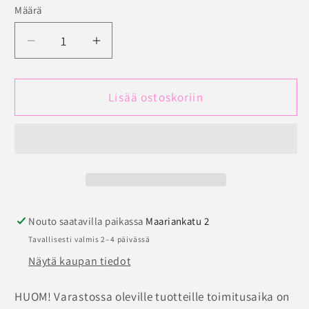
Määrä
Määrä
Vähennä
Lisää
tuotteen
tuotteen
Miss
Miss
Mary
Mary
Lisää ostoskoriin
Lace
Lace
Dreams
Dreams
maxihousut
maxihousut
määrää
määrää
Nouto saatavilla paikassa
Maariankatu 2
Tavallisesti valmis 2–4 päivässä
Näytä kaupan tiedot
HUOM! Varastossa oleville tuotteille toimitusaika on