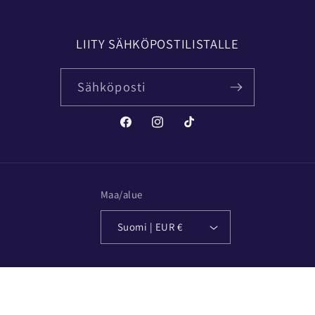
LIITY SÄHKÖPOSTILISTALLE
Sähköposti
Facebook
Instagram
TikTok
Maa/alue
Suomi | EUR €
© 2026,
Jolingerie Palveleva Alusasuliike
Shopify-verkkokaupat
Tietosuojakäytäntö
Palautuskäytäntö
Toimituskäytäntö