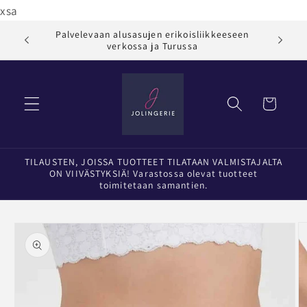
Ohita ja
xsa
siirry
sisältöön
Palvelevaan alusasujen erikoisliikkeeseen
Jol
verkossa ja Turussa
Ostoskori
TILAUSTEN, JOISSA TUOTTEET TILATAAN VALMISTAJALTA
ON VIIVÄSTYKSIÄ! Varastossa olevat tuotteet
toimitetaan samantien.
Siirry
tuotetietoihin