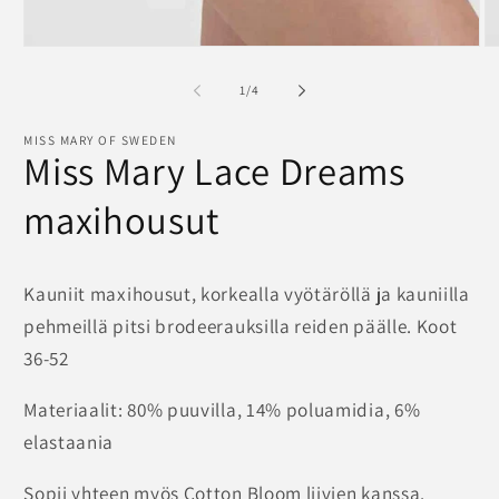
Avaa
A
aineisto
ai
1
2
/
1
/
4
modaalisessa
m
ikkunassa
ik
MISS MARY OF SWEDEN
Miss Mary Lace Dreams
maxihousut
Kauniit maxihousut, korkealla vyötäröllä ja kauniilla
pehmeillä pitsi brodeerauksilla reiden päälle. Koot
36-52
Materiaalit: 80% puuvilla, 14% poluamidia, 6%
elastaania
Sopii yhteen myös Cotton Bloom liivien kanssa.