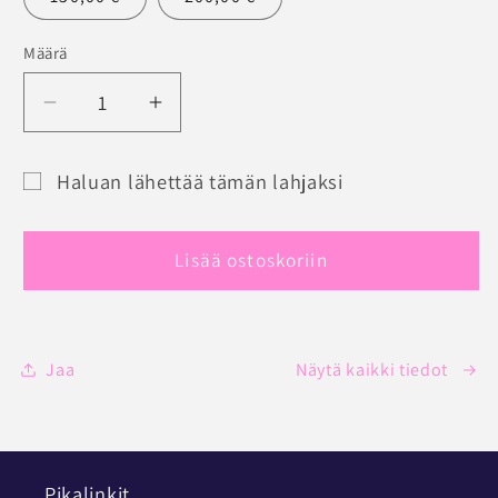
Määrä
Määrä
Vähennä
Lisää
tuotteen
tuotteen
JOLINGERIE
JOLINGERIE
Haluan lähettää tämän lahjaksi
LAHJAKORTTI
LAHJAKORTTI
Lahjakortin
määrää
määrää
saajalomake
Lisää ostoskoriin
pienennettynä
Jaa
Näytä kaikki tiedot
Pikalinkit