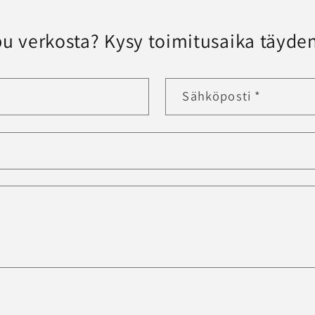
u verkosta? Kysy toimitusaika täyden
Sähköposti
*