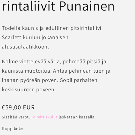
rintaliivit Punainen
Todella kaunis ja edullinen pitsirintaliivi
Scarlett kuuluu jokanaisen
alusasulaatikkoon.
Kolme viettelevää väriä, pehmeää pitsiä ja
kaunista muotoilua. Antaa pehmeän tuen ja
ihanan pyöreän poven. Sopii parhaiten
keskisuureen poveen.
Normaalihinta
€59,00 EUR
Sisältää verot.
Toimituskulut
lasketaan kassalla.
Kuppikoko