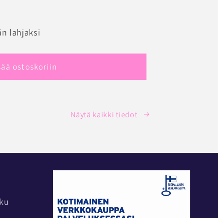
RIE
n lahjaksi
ORTTI
sää ostoskoriin
Näytä kaikki tiedot
rku