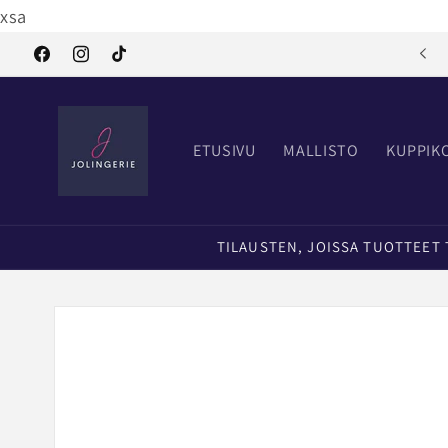
Ohita ja
xsa
siirry
sisältöön
Tervetuloa Jolingerielle
Facebook
Instagram
TikTok
ETUSIVU
MALLISTO
KUPPIK
TILAUSTEN, JOISSA TUOTTEET TI
Siirry
tuotetietoihin