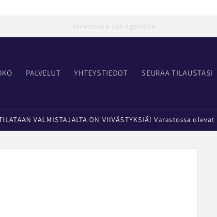
Palvelevaan alusasujen erikoisliikkeeseen verkossa ja Turussa
OKO
PALVELUT
YHTEYSTIEDOT
SEURAA TILAUSTASI
LATAAN VALMISTAJALTA ON VIIVÄSTYKSIÄ! Varastossa olevat t