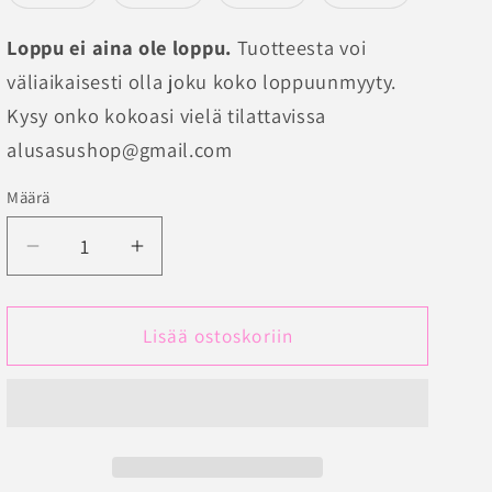
on
on
on
on
saatavilla
saatavilla
saatavilla
saatavilla
loppuunmyyty
loppuunmyyty
loppuunmyyty
loppuunmyy
tai
tai
tai
tai
Loppu ei aina ole loppu.
Tuotteesta voi
ei
ei
ei
ei
saatavilla
saatavilla
saatavilla
saatavilla
väliaikaisesti olla joku koko loppuunmyyty.
Kysy onko kokoasi vielä tilattavissa
alusasushop@gmail.com
Määrä
Määrä
Vähennä
Lisää
tuotteen
tuotteen
Scarlett
Scarlett
Puolitopatut
Puolitopatut
Lisää ostoskoriin
rintaliivit
rintaliivit
Punainen
Punainen
määrää
määrää