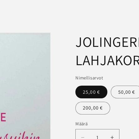
JOLINGER
LAHJAKOR
Nimellisarvot
25,00 €
50,00 €
200,00 €
Määrä
Määrä