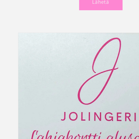
Lähetä
Siirry
tuotetietoihin