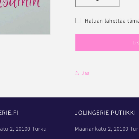
Vähennä
Lisää
tuotteen
tuotteen
JOLINGERIE
JOLINGE
Haluan lähettää tämä
LAHJAKORTTI
LAHJAK
Lahjakortin
määrää
määrää
saajalomake
Li
pienennettynä
Jaa
RIE.FI
JOLINGERIE PUTIIKKI
atu 2, 20100 Turku
Maariankatu 2, 20100 Tu