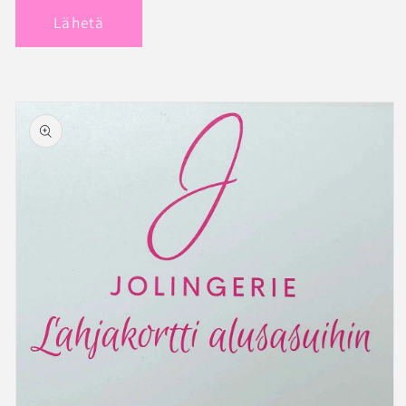
Lähetä
Siirry
tuotetietoihin