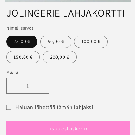
Avaa
JOLINGERIE LAHJAKORTTI
aineisto
1
modaalisessa
ikkunassa
Nimellisarvot
25,00 €
50,00 €
100,00 €
150,00 €
200,00 €
Määrä
Määrä
Vähennä
Lisää
tuotteen
tuotteen
JOLINGERIE
JOLINGERIE
Haluan lähettää tämän lahjaksi
LAHJAKORTTI
LAHJAKORTTI
Lahjakortin
määrää
määrää
saajalomake
Lisää ostoskoriin
pienennettynä