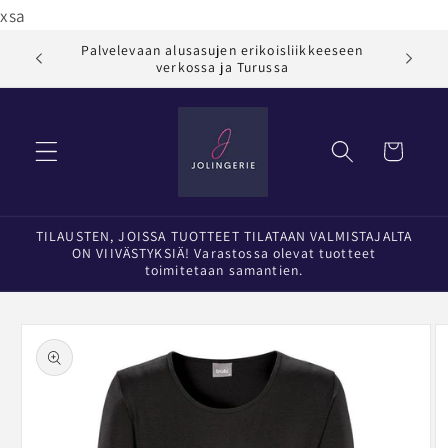
Ohita ja
xsa
siirry
sisältöön
Palvelevaan alusasujen erikoisliikkeeseen
Jol
verkossa ja Turussa
Ostoskori
TILAUSTEN, JOISSA TUOTTEET TILATAAN VALMISTAJALTA
ON VIIVÄSTYKSIÄ! Varastossa olevat tuotteet
toimitetaan samantien.
Siirry
tuotetietoihin