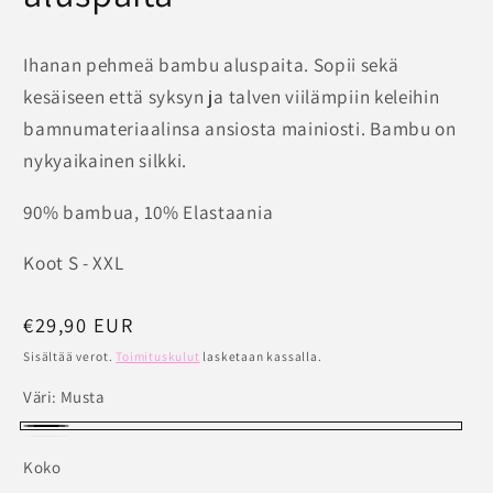
Ihanan pehmeä bambu aluspaita. Sopii sekä
kesäiseen että syksyn ja talven viilämpiin keleihin
bamnumateriaalinsa ansiosta mainiosti. Bambu on
nykyaikainen silkki.
90% bambua, 10% Elastaania
Koot S - XXL
Normaalihinta
€29,90 EUR
Sisältää verot.
Toimituskulut
lasketaan kassalla.
Väri:
Musta
Musta
Valkoinen
Versio
Koko
on