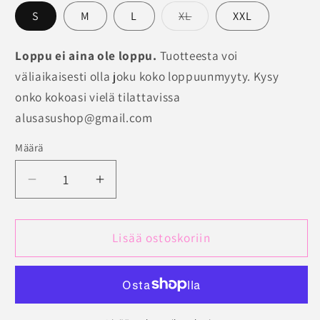
loppuunmyyty
Versio
S
M
L
XL
XXL
on
tai
loppuunmyyty
tai
Loppu ei aina ole loppu.
Tuotteesta voi
ei
ei
saatavilla
väliaikaisesti olla joku koko loppuunmyyty. Kysy
saatavilla
onko kokoasi vielä tilattavissa
alusasushop@gmail.com
Määrä
Määrä
Vähennä
Lisää
tuotteen
tuotteen
Trofe
Trofe
bambu
bambu
Lisää ostoskoriin
pitkähihainen
pitkähihainen
aluspaita
aluspaita
määrää
määrää