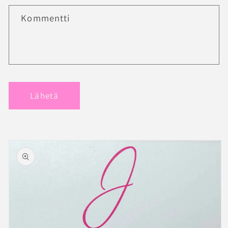
Kommentti
Lähetä
Siirry
tuotetietoihin