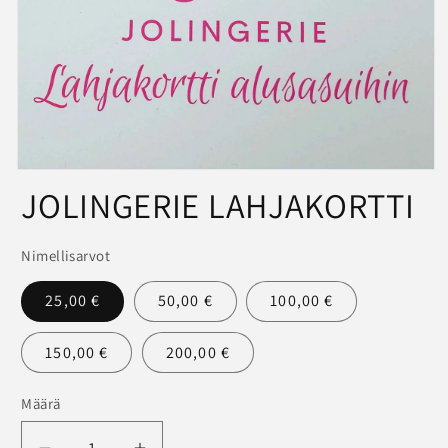
Avaa
JOLINGERIE LAHJAKORTTI
aineisto
1
modaalisessa
ikkunassa
Nimellisarvot
25,00 €
50,00 €
100,00 €
150,00 €
200,00 €
Määrä
Määrä