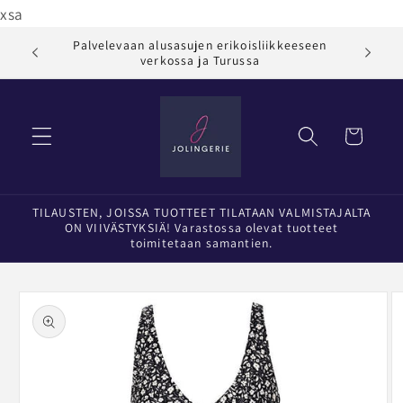
Ohita ja
xsa
siirry
sisältöön
Palvelevaan alusasujen erikoisliikkeeseen
Jol
verkossa ja Turussa
Ostoskori
TILAUSTEN, JOISSA TUOTTEET TILATAAN VALMISTAJALTA
ON VIIVÄSTYKSIÄ! Varastossa olevat tuotteet
toimitetaan samantien.
Siirry
tuotetietoihin