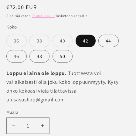
Normaalihinta
€72,00 EUR
Sisältää verot.
Toimituskulut
lasketaan kassalla.
Koko
Versio
Versio
Versio
36
38
40
42
44
on
on
on
loppuunmyyty
loppuunmyyty
loppuunmyyty
tai
tai
tai
46
48
50
ei
ei
ei
saatavilla
saatavilla
saatavilla
Loppu ei aina ole loppu.
Tuotteesta voi
väliaikaisesti olla joku koko loppuunmyyty. Kysy
onko kokoasi vielä tilattavissa
alusasushop@gmail.com
Määrä
Määrä
Vähennä
Lisää
tuotteen
tuotteen