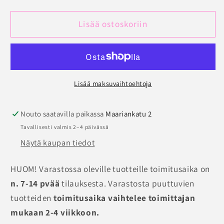
Uimapuku
Uimapuku
Trofe
Trofe
Lisää ostoskoriin
Aruba
Aruba
määrää
määrää
Lisää maksuvaihtoehtoja
Nouto saatavilla paikassa
Maariankatu 2
Tavallisesti valmis 2–4 päivässä
Näytä kaupan tiedot
HUOM! Varastossa oleville tuotteille toimitusaika on
n. 7-14 pvää
tilauksesta. Varastosta puuttuvien
tuotteiden
toimitusaika vaihtelee toimittajan
mukaan 2-4 viikkoon.