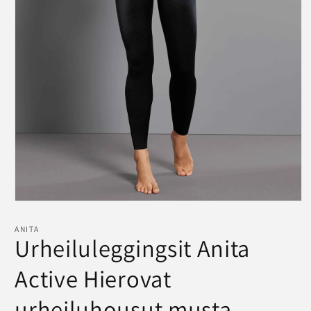
Avaa
aineisto
1
ANITA
modaalisessa
Urheiluleggingsit Anita
ikkunassa
Active Hierovat
urheiluhousut musta