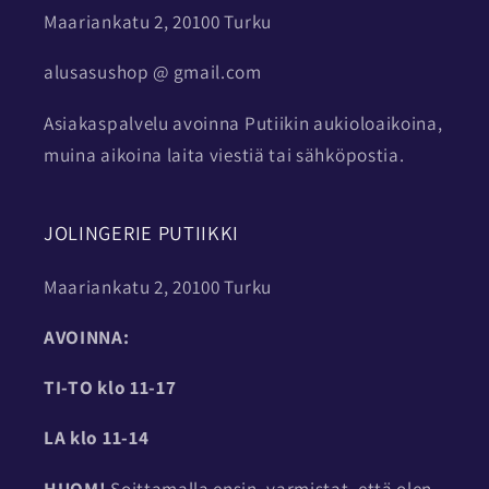
Maariankatu 2, 20100 Turku
alusasushop @ gmail.com
Asiakaspalvelu avoinna Putiikin aukioloaikoina,
muina aikoina laita viestiä tai sähköpostia.
JOLINGERIE PUTIIKKI
Maariankatu 2, 20100 Turku
AVOINNA:
TI-TO
klo 11-17
LA klo 11-14
HUOM!
Soittamalla ensin, varmistat, että olen