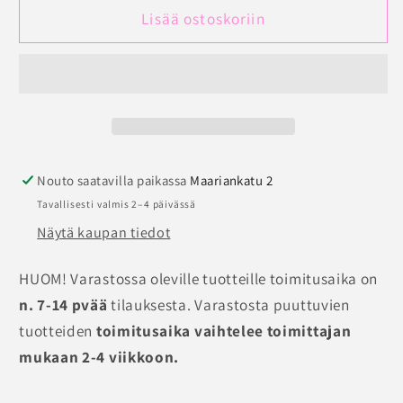
Anita
Anita
Lisää ostoskoriin
Active
Active
Hierovat
Hierovat
urheiluhousut
urheiluhousut
musta
musta
määrää
määrää
Nouto saatavilla paikassa
Maariankatu 2
Tavallisesti valmis 2–4 päivässä
Näytä kaupan tiedot
HUOM! Varastossa oleville tuotteille toimitusaika on
n. 7-14 pvää
tilauksesta. Varastosta puuttuvien
tuotteiden
toimitusaika vaihtelee toimittajan
mukaan 2-4 viikkoon.