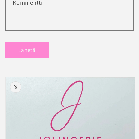
Kommentti
Lähetä
Siirry
tuotetietoihin