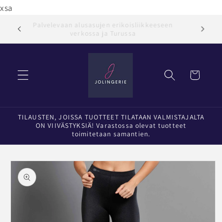
Ohita ja
xsa
siirry
sisältöön
Palvelevaan alusasujen erikoisliikkeeseen
Jol
verkossa ja Turussa
Ostoskori
TILAUSTEN, JOISSA TUOTTEET TILATAAN VALMISTAJALTA
ON VIIVÄSTYKSIÄ! Varastossa olevat tuotteet
toimitetaan samantien.
Siirry
tuotetietoihin