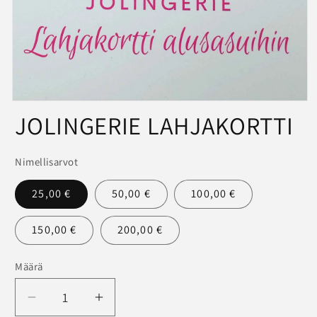
Avaa
JOLINGERIE LAHJAKORTTI
aineisto
1
modaalisessa
ikkunassa
Nimellisarvot
25,00 €
50,00 €
100,00 €
150,00 €
200,00 €
Määrä
Määrä
Vähennä
Lisää