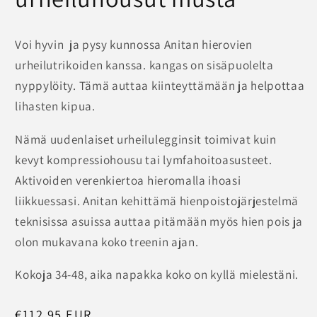
Voi hyvin ja pysy kunnossa Anitan hierovien
urheilutrikoiden kanssa. kangas on sisäpuolelta
nyppylöity. Tämä auttaa kiinteyttämään ja helpottaa
lihasten kipua.
Nämä uudenlaiset urheilulegginsit toimivat kuin
kevyt kompressiohousu tai lymfahoitoasusteet.
Aktivoiden verenkiertoa hieromalla ihoasi
liikkuessasi. Anitan kehittämä hienpoistojärjestelmä
teknisissa asuissa auttaa pitämään myös hien pois ja
olon mukavana koko treenin ajan.
Kokoja 34-48, aika napakka koko on kyllä mielestäni.
Normaalihinta
€112,95 EUR