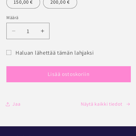
150,00 €
200,00 €
Määrä
Määrä
Vähennä
Lisää
tuotteen
tuotteen
JOLINGERIE
JOLINGERIE
Haluan lähettää tämän lahjaksi
LAHJAKORTTI
LAHJAKORTTI
Lahjakortin
määrää
määrää
saajalomake
Lisää ostoskoriin
pienennettynä
Jaa
Näytä kaikki tiedot