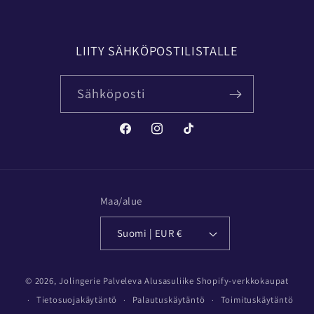
LIITY SÄHKÖPOSTILISTALLE
Sähköposti
Facebook
Instagram
TikTok
Maa/alue
Suomi | EUR €
© 2026,
Jolingerie Palveleva Alusasuliike
Shopify-verkkokaupat
Tietosuojakäytäntö
Palautuskäytäntö
Toimituskäytäntö