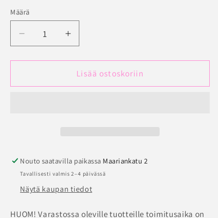
Määrä
Määrä
Vähennä
Lisää
tuotteen
tuotteen
Vetoketjullinen
Vetoketjullinen
kylpytakki
kylpytakki
Lisää ostoskoriin
määrää
määrää
Nouto saatavilla paikassa
Maariankatu 2
Tavallisesti valmis 2–4 päivässä
Näytä kaupan tiedot
HUOM! Varastossa oleville tuotteille toimitusaika on