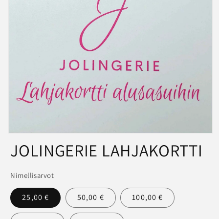
Avaa
JOLINGERIE LAHJAKORTTI
aineisto
1
modaalisessa
ikkunassa
Nimellisarvot
25,00 €
50,00 €
100,00 €