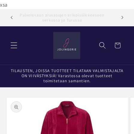
Ohita ja
xsa
siirry
sisältöön
Palvelevaan alusasujen erikoisliikkeeseen
Jol
verkossa ja Turussa
Ostoskori
TILAUSTEN, JOISSA TUOTTEET TILATAAN VALMISTAJALTA
ON VIIVÄSTYKSIÄ! Varastossa olevat tuotteet
toimitetaan samantien.
Siirry
tuotetietoihin