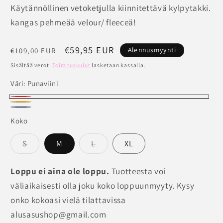
Käytännöllinen vetoketjulla kiinnitettävä kylpytakki.
kangas pehmeää velour/ fleeceä!
Normaalihinta
Alennushinta
€59,95 EUR
Alennusmyynti
€109,00 EUR
Sisältää verot.
Toimituskulut
lasketaan kassalla.
Väri:
Punaviini
Punaviini
sinapinruskea
Tummansininen
Koko
Versio
Versio
S
M
L
XL
on
on
loppuunmyyty
loppuunmyyty
tai
tai
Loppu ei aina ole loppu.
Tuotteesta voi
ei
ei
saatavilla
saatavilla
väliaikaisesti olla joku koko loppuunmyyty. Kysy
onko kokoasi vielä tilattavissa
alusasushop@gmail.com