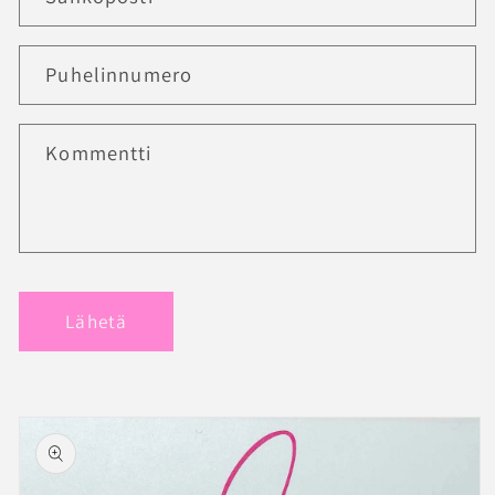
Puhelinnumero
Kommentti
Lähetä
Siirry
tuotetietoihin